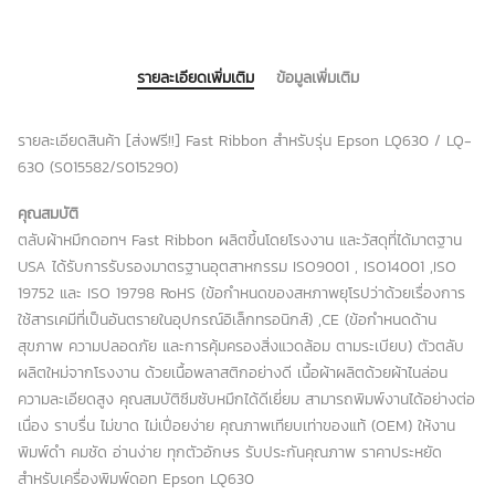
รายละเอียดเพิ่มเติม
ข้อมูลเพิ่มเติม
รายละเอียดสินค้า [ส่งฟรี!!] Fast Ribbon สำหรับรุ่น Epson LQ630 / LQ-
630 (S015582/S015290)
คุณสมบัติ
ตลับผ้าหมึกดอทฯ Fast Ribbon ผลิตขึ้นโดยโรงงาน และวัสดุที่ได้มาตฐาน
USA ได้รับการรับรองมาตรฐานอุตสาหกรรม ISO9001 , ISO14001 ,ISO
19752 และ ISO 19798 RoHS (ข้อกำหนดของสหภาพยุโรปว่าด้วยเรื่องการ
ใช้สารเคมีที่เป็นอันตรายในอุปกรณ์อิเล็กทรอนิกส์) ,CE (ข้อกำหนดด้าน
สุขภาพ ความปลอดภัย และการคุ้มครองสิ่งแวดล้อม ตามระเบียบ) ตัวตลับ
ผลิตใหม่จากโรงงาน ด้วยเนื้อพลาสติกอย่างดี เนื้อผ้าผลิตด้วยผ้าไนล่อน
ความละเอียดสูง คุณสมบัติซึมซับหมึกได้ดีเยี่ยม สามารถพิมพ์งานได้อย่างต่อ
เนื่อง ราบรื่น ไม่ขาด ไม่เปื่อยง่าย คุณภาพเทียบเท่าของแท้ (OEM) ให้งาน
พิมพ์ดำ คมชัด อ่านง่าย ทุกตัวอักษร รับประกันคุณภาพ ราคาประหยัด
สำหรับเครื่องพิมพ์ดอท Epson LQ630