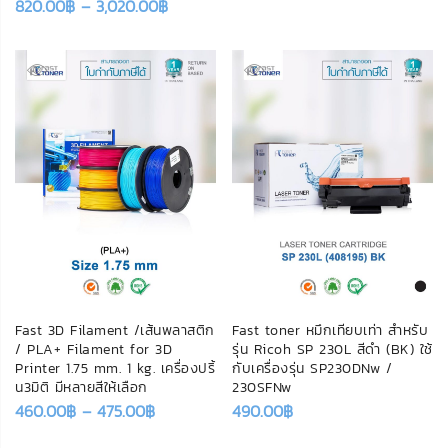
820.00
฿
–
3,020.00
฿
Fast 3D Filament /เส้นพลาสติก
Fast toner หมึกเทียบเท่า สำหรับ
/ PLA+ Filament for 3D
รุ่น Ricoh SP 230L สีดำ (BK) ใช้
Printer 1.75 mm. 1 kg. เครื่องปริ้
กับเครื่องรุ่น SP230DNw /
น3มิติ มีหลายสีให้เลือก
230SFNw
460.00
฿
–
475.00
฿
490.00
฿