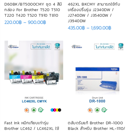
D60BK/BT5000CMY ชุด 4 สีมี
462XL BKCMY สามารถใช้กับ
กล่อง For Brother T520 T510
เครื่องปริ้นรุ่น J2340DW /
T220 T420 T520 T910 T810
J2740DW / J3540DW /
J3940DW
220.00
฿
–
900.00
฿
435.00
฿
–
1,690.00
฿
Fast Ink หมึกเทียบเท่ารุ่น
ตลับดรัมแท้ Brother DR-1000
Brother LC462 / LC462XL ใช้
Black สำหรับ Brother HL-1110/