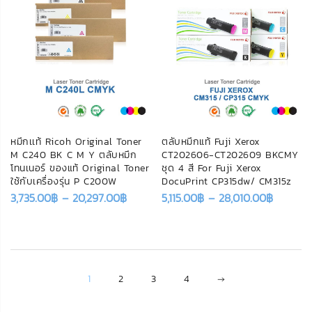
หมึกเเท้ Ricoh Original Toner
ตลับหมึกแท้ Fuji Xerox
M C240 BK C M Y ตลับหมึก
CT202606-CT202609 BKCMY
โทนเนอร์ ของแท้ Original Toner
ชุด 4 สี For Fuji Xerox
ใช้กับเครื่องรุ่น P C200W
DocuPrint CP315dw/ CM315z
3,735.00
฿
–
20,297.00
฿
5,115.00
฿
–
28,010.00
฿
1
2
3
4
→