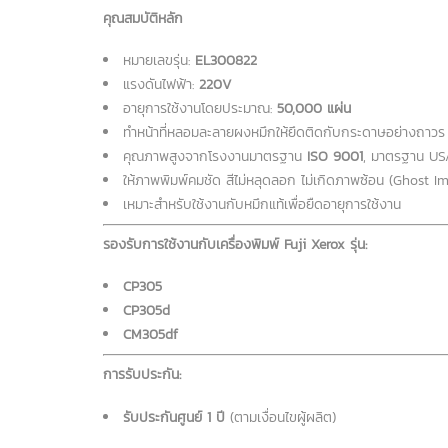
คุณสมบัติหลัก
หมายเลขรุ่น:
EL300822
แรงดันไฟฟ้า:
220V
อายุการใช้งานโดยประมาณ:
50,000 แผ่น
ทำหน้าที่หลอมละลายผงหมึกให้ยึดติดกับกระดาษอย่างถาวร
คุณภาพสูงจากโรงงานมาตรฐาน
ISO 9001
, มาตรฐาน US
ให้ภาพพิมพ์คมชัด สีไม่หลุดลอก ไม่เกิดภาพซ้อน (Ghost I
เหมาะสำหรับใช้งานกับหมึกแท้เพื่อยืดอายุการใช้งาน
รองรับการใช้งานกับเครื่องพิมพ์ Fuji Xerox รุ่น:
CP305
CP305d
CM305df
การรับประกัน:
รับประกันศูนย์ 1 ปี
(ตามเงื่อนไขผู้ผลิต)