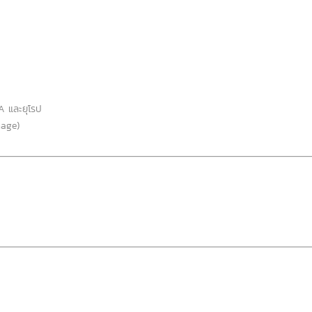
A และยุโรป
mage)