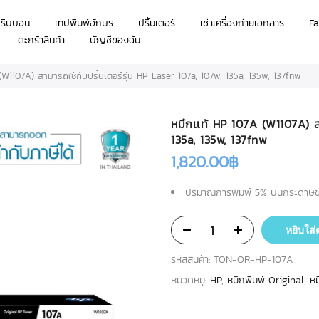
กริบบอน
เทปพิมพ์อักษร
ปริ้นเตอร์
เช่าเครื่องถ่ายเอกสาร
Fa
ตะกร้าสินค้า
บัญชีของฉัน
(W1107A) สามารถใช้กับปริ้นเตอร์รุ่น HP Laser 107a, 107w, 135a, 135w, 137fnw
หมึกเเท้ HP 107A (W1107A) สา
135a, 135w, 137fnw
1,820.00
฿
ปริมาณการพิมพ์ 5% บนกระดาษขน
หยิบใส่
รหัสสินค้า:
TON-OR-HP-107A
หมวดหมู่:
HP
,
หมึกพิมพ์ Original
,
หม