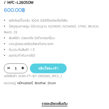
/ MFC-L2805DW
600.00
฿
ผลิตใหม่ทั้งตลับ 100% ไม่ใช่รีไซเคิลหรือรีฟิล
วัสดุคุณภาพสูง ได้มาตรฐาน ISO9001, ISO14001, STMC, REACH,
RoHS, CE
พิมพ์ชัด ปลอดภัย ไม่ทำลายเครื่อง
บรรจุในซองพร้อมโฟมกันกระแทก
รับประกันสินค้า 1 ปี
ออกใบกำกับภาษีได้
หยิบใส่ตะกร้า
รหัสสินค้า:
DUM-FT-BT-DR2560_1PCS_1
หมวดหมู่:
หมึกเลเซอร์
,
Brother
,
Drum
รายละเอียดเพิ่มเติม