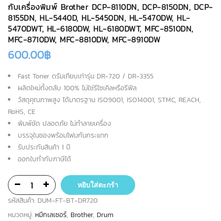
กับเครื่องพิมพ์ Brother DCP-8110DN, DCP-8150DN, DCP-
8155DN, HL-5440D, HL-5450DN, HL-5470DW, HL-
5470DWT, HL-6180DW, HL-6180DWT, MFC-8510DN,
MFC-8710DW, MFC-8810DW, MFC-8910DW
600.00
฿
Fast Toner ดรัมเทียบเท่ารุ่น DR-720 / DR-3355
ผลิตใหม่ทั้งตลับ 100% ไม่ใช่รีไซเคิลหรือรีฟิล
วัสดุคุณภาพสูง ได้มาตรฐาน ISO9001, ISO14001, STMC, REACH,
RoHS, CE
พิมพ์ชัด ปลอดภัย ไม่ทำลายเครื่อง
บรรจุในซองพร้อมโฟมกันกระแทก
รับประกันสินค้า 1 ปี
ออกใบกำกับภาษีได้
หยิบใส่ตะกร้า
รหัสสินค้า:
DUM-FT-BT-DR720
หมวดหมู่:
หมึกเลเซอร์
,
Brother
,
Drum