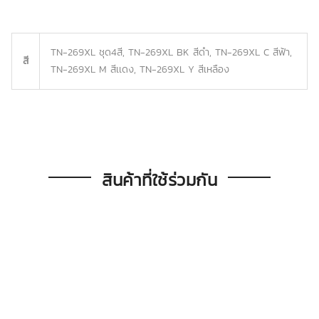
TN-269XL ชุด4สี, TN-269XL BK สีดำ, TN-269XL C สีฟ้า,
สี
TN-269XL M สีเเดง, TN-269XL Y สีเหลือง
สินค้าที่ใช้ร่วมกัน