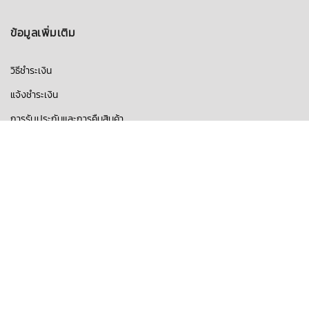
ข้อมูลเพิ่มเติม
วิธีชำระเงิน
แจ้งชำระเงิน
การรับประกันและการคืนสินค้า
การขนส่ง
บทความ
คำถามที่พบบ่อย
เกี่ยวกับเรา
ติดต่อเรา
ลิ้งค์อื่นๆ