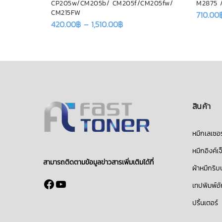
CP205w/CM205b/ CM205f/CM205fw/
M2875 
CM215FW
710.00
420.00
฿
–
1,510.00
฿
สินค้า
หมึกเลเซอร
หมึกอิงค์เจ
สามารถติดตามข้อมูลข่าวสารเพิ่มเติมได้ที่
ผ้าหมึกริ
Facebook
YouTube
เทปพิมพ์อ
ปริ้นเตอร์