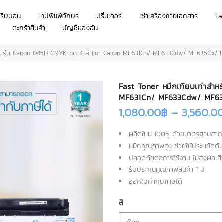
กริบบอน
เทปพิมพ์อักษร
ปริ้นเตอร์
เช่าเครื่องถ่ายเอกสาร
Fa
ตะกร้าสินค้า
บัญชีของฉัน
หรับรุ่น Canon 045H CMYK ชุด 4 สี For Canon MF631Cn/ MF633Cdw/ MF635Cx/ 
Fast Toner หมึกเทียบเท่าสำห
MF631Cn/ MF633Cdw/ MF63
1,080.00
฿
–
3,560.0
ผลิตใหม่ 100% ด้วยมาตรฐานสาก
หมึกคุณภาพสูง ช่วยให้ประหยัดต
ปลอดภัยต่อการใช้งาน ไม่ส่งผลเสีย
รับประกันคุณภาพสินค้า 1 ปี
ออกใบกำกับภาษีได้
สี