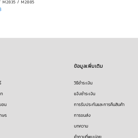
/ M2835 / M2885
฿
ข้อมูลเพิ่มเติม
์
วิธีชำระเงิน
็ท
แจ้งชำระเงิน
บบอน
การรับประกันและการคืนสินค้า
ักษร
การขนส่ง
บทความ
คำถามที่พบบ่อย