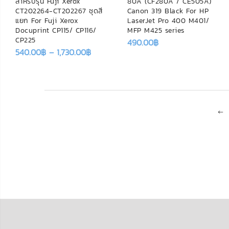
สำหรับรุ่น Fuji Xerox
80A (CF280A / CE505A)
CT202264-CT202267 ชุดสี
Canon 319 Black For HP
แยก For Fuji Xerox
LaserJet Pro 400 M401/
Docuprint CP115/ CP116/
MFP M425 series
CP225
490.00
฿
540.00
฿
–
1,730.00
฿
←