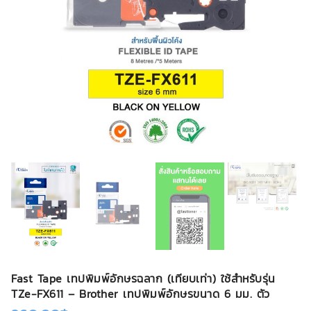
Fast Tape เทปพิมพ์อักษรฉลาก (เทียบเท่า) ใช้สำหรับรุ่น
TZe-FX611 – Brother เทปพิมพ์อักษรขนาด 6 มม. ตัว