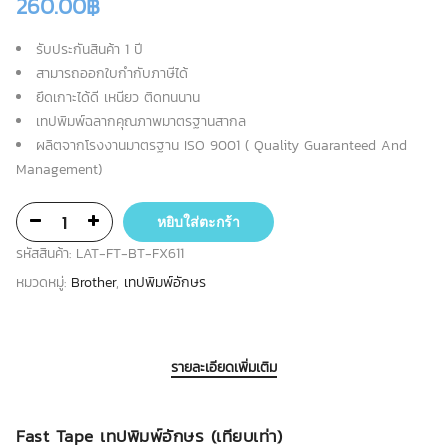
260.00
฿
รับประกันสินค้า 1 ปี
สามารถออกใบกำกับภาษีได้
ยึดเกาะได้ดี เหนียว ติดทนนาน
เทปพิมพ์ฉลากคุณภาพมาตรฐานสากล
ผลิตจากโรงงานมาตรฐาน ISO 9001 ( Quality Guaranteed And
Management)
หยิบใส่ตะกร้า
รหัสสินค้า:
LAT-FT-BT-FX611
หมวดหมู่:
Brother
,
เทปพิมพ์อักษร
รายละเอียดเพิ่มเติม
Fast Tape เทปพิมพ์อักษร (เทียบเท่า)