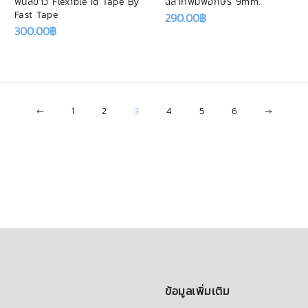
พื้นสีขาว Flexible Id Tape By
ฉลากพิมพ์อักษร 9mm.
Fast Tape
290.00
฿
300.00
฿
←
1
2
3
4
5
6
→
ข้อมูลเพิ่มเติม