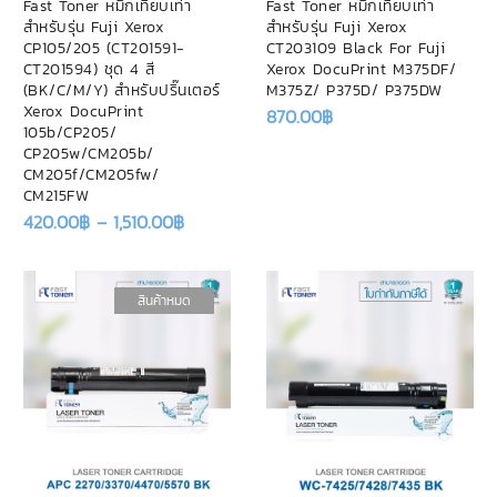
Fast Toner หมึกเทียบเท่า
Fast Toner หมึกเทียบเท่า
สำหรับรุ่น Fuji Xerox
สำหรับรุ่น Fuji Xerox
CP105/205 (CT201591-
CT203109 Black For Fuji
CT201594) ชุด 4 สี
Xerox DocuPrint M375DF/
(BK/C/M/Y) สำหรับปริ๊นเตอร์
M375Z/ P375D/ P375DW
Xerox DocuPrint
870.00
฿
105b/CP205/
CP205w/CM205b/
CM205f/CM205fw/
CM215FW
420.00
฿
–
1,510.00
฿
สินค้าหมด