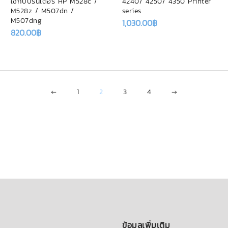
ใช้กับปริ้นเตอร์ HP M528c /
4240/ 4250/ 4350 Printer
M528z / M507dn /
series
M507dng
1,030.00
฿
820.00
฿
←
1
2
3
4
→
ข้อมูลเพิ่มเติม