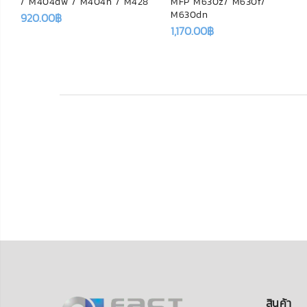
/ M404dw / M404n / M428
MFP M630z/ M630f/
M630dn
920.00
฿
1,170.00
฿
สินค้า