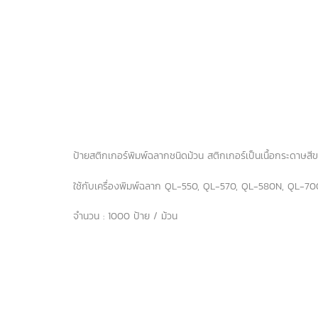
ป้ายสติกเกอร์พิมพ์ฉลากชนิดม้วน สติกเกอร์เป็นเนื้อกระดาษสีขาว
ใช้กับเครื่องพิมพ์ฉลาก QL-550, QL-570, QL-580N, QL
จำนวน : 1000 ป้าย / ม้วน