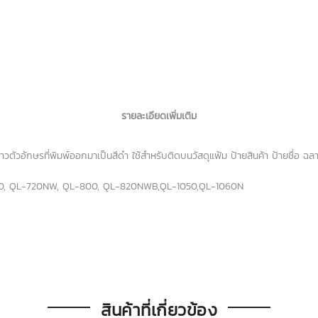
รายละเอียดเพิ่มเติม
ตัวอักษรที่พิมพ์ออกมาเป็นสีดำ ใช้สำหรับติดบนวัสดุแฟ้ม ป้ายสินค้า ป้ายชื่อ ฉลากซ
-700, QL-720NW, QL-800, QL-820NWB,QL-1050,QL-1060N
สินค้าที่เกี่ยวข้อง