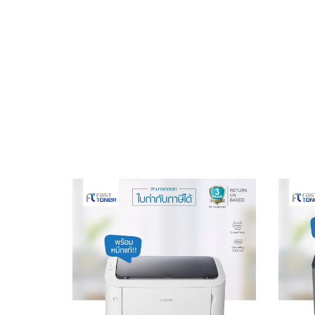
นค้าหมด