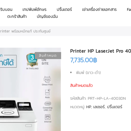
กริบบอน
เทปพิมพ์อักษร
ปริ้นเตอร์
เช่าเครื่องถ่ายเอกสาร
Fa
ตะกร้าสินค้า
บัญชีของฉัน
inter พร้อมหมึกแท้ ประกันศูนย์
Printer HP LaserJet Pro 40
สินค้าหมด
7,735.00
฿
พิมพ์ (ขาว-ดำ)
สินค้าหมดแล้ว
รหัสสินค้า:
PRT-HP-LA-4003DN
หมวดหมู่:
HP
,
เลเซอร์
,
ปริ้นเตอร์